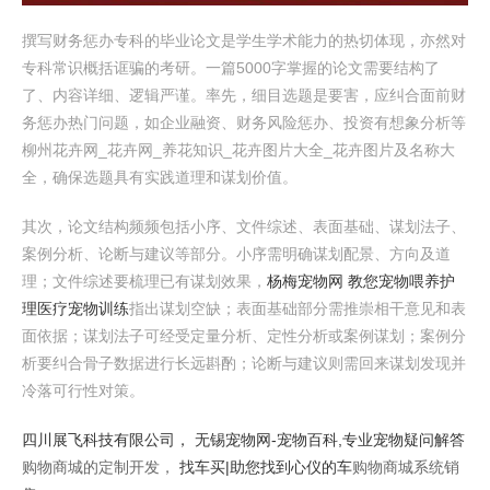
撰写财务惩办专科的毕业论文是学生学术能力的热切体现，亦然对
专科常识概括诓骗的考研。一篇5000字掌握的论文需要结构了
了、内容详细、逻辑严谨。率先，细目选题是要害，应纠合面前财
务惩办热门问题，如企业融资、财务风险惩办、投资有想象分析等
柳州花卉网_花卉网_养花知识_花卉图片大全_花卉图片及名称大
全，确保选题具有实践道理和谋划价值。
其次，论文结构频频包括小序、文件综述、表面基础、谋划法子、
案例分析、论断与建议等部分。小序需明确谋划配景、方向及道
理；文件综述要梳理已有谋划效果，
杨梅宠物网 教您宠物喂养护
理医疗宠物训练
指出谋划空缺；表面基础部分需推崇相干意见和表
面依据；谋划法子可经受定量分析、定性分析或案例谋划；案例分
析要纠合骨子数据进行长远斟酌；论断与建议则需回来谋划发现并
冷落可行性对策。
四川展飞科技有限公司，
无锡宠物网-宠物百科,专业宠物疑问解答
购物商城的定制开发，
找车买|助您找到心仪的车
购物商城系统销